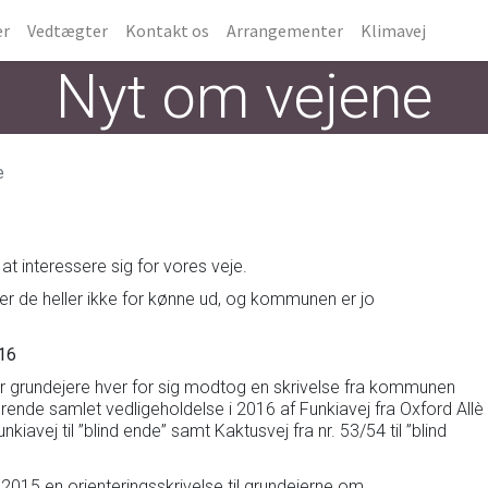
er
Vedtægter
Kontakt os
Arrangementer
Klimavej
Nyt om vejene
e
 interessere sig for vores veje.
ser de heller ikke for kønne ud, og kommunen er jo
/16
r grundejere hver for sig modtog en skrivelse fra kommunen
nde samlet vedligeholdelse i 2016 af Funkiavej fra Oxford Allè
nkiavej til ”blind ende” samt Kaktusvej fra nr. 53/54 til ”blind
15 en orienteringsskrivelse til grundejerne om