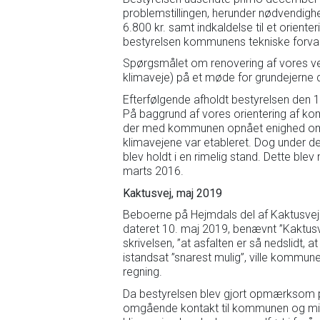
problemstillingen, herunder nødvendighede
6.800 kr. samt indkaldelse til et orien
bestyrelsen kommunens tekniske forva
Spørgsmålet om renovering af vores v
klimaveje) på et møde for grundejerne 
Efterfølgende afholdt bestyrelsen den
På baggrund af vores orientering af ko
der med kommunen opnået enighed om f
klimavejene var etableret. Dog under d
blev holdt i en rimelig stand. Dette bl
marts 2016.
Kaktusvej, maj 2019
Beboerne på Hejmdals del af Kaktusvej
dateret 10. maj 2019, benævnt ”Kaktusve
skrivelsen, ”at asfalten er så nedslidt, 
istandsat ”snarest mulig”, ville kommu
regning.
Da bestyrelsen blev gjort opmærksom p
omgående kontakt til kommunen og mi