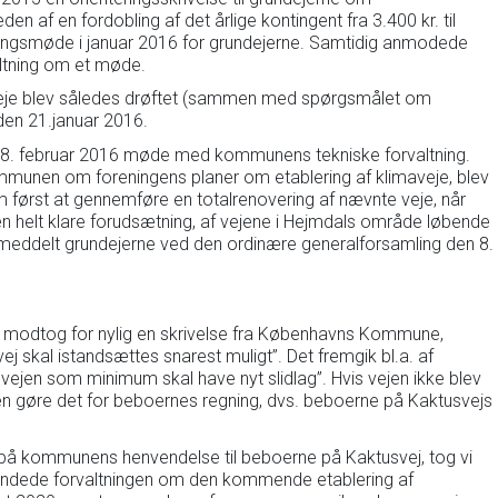
n af en fordobling af det årlige kontingent fra 3.400 kr. til
teringsmøde i januar 2016 for grundejerne. Samtidig anmodede
ltning om et møde.
eje blev således drøftet (sammen med spørgsmålet om
den 21.januar 2016.
 18. februar 2016 møde med kommunens tekniske forvaltning.
mmunen om foreningens planer om etablering af klimaveje, blev
ørst at gennemføre en totalrenovering af nævnte veje, når
en helt klare forudsætning, af vejene i Hejmdals område løbende
ev meddelt grundejerne ved den ordinære generalforsamling den 8.
 modtog for nylig en skrivelse fra Københavns Kommune,
j skal istandsættes snarest muligt”. Det fremgik bl.a. af
at vejen som minimum skal have nyt slidlag”. Hvis vejen ikke blev
nen gøre det for beboernes regning, dvs. beboerne på Kaktusvejs
å kommunens henvendelse til beboerne på Kaktusvej, tog vi
ndede forvaltningen om den kommende etablering af