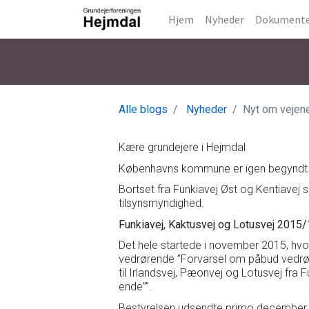
Hjem
Nyheder
Dokument
Alle blogs
Nyheder
Nyt om vejen
Kære grundejere i Hejmdal
Københavns kommune er igen begyndt at
Bortset fra Funkiavej Øst og Kentiavej 
tilsynsmyndighed.
Funkiavej, Kaktusvej og Lotusvej 2015
Det hele startede i november 2015, hvo
vedrørende ”Forvarsel om påbud vedrøre
til Irlandsvej, Pæonvej og Lotusvej fra Fu
ende””.
Bestyrelsen udsendte primo december 20