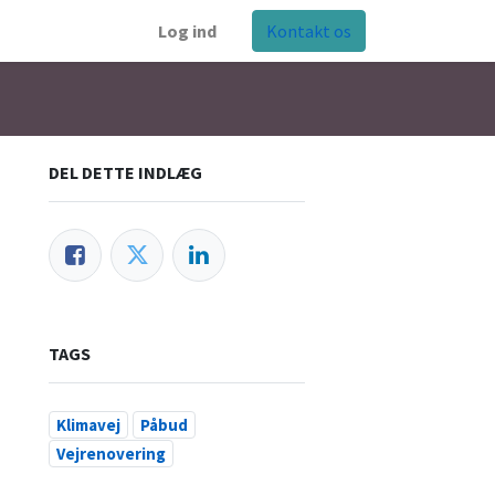
Log ind
Kontakt os
DEL DETTE INDLÆG
TAGS
Klimavej
Påbud
Vejrenovering